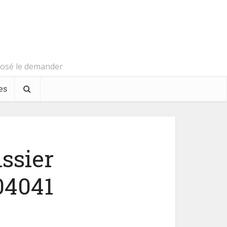
s osé le demander
es
issier
04041