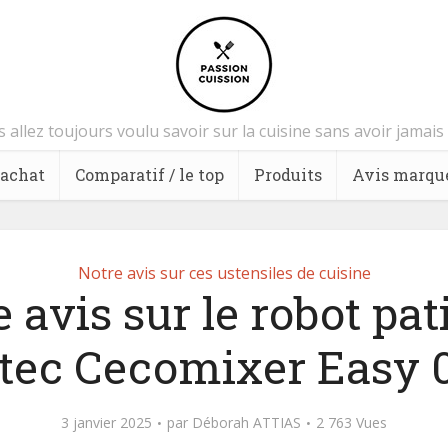
 allez toujours voulu savoir sur la cuisine sans avoir jamai
’achat
Comparatif / le top
Produits
Avis marqu
Notre avis sur ces ustensiles de cuisine
 avis sur le robot pat
tec Cecomixer Easy 
3 janvier 2025
par
Déborah ATTIAS
2 763 Vues