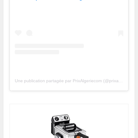
Une publication partagée par PrixAlgeriecom (@prixalgeriecom)