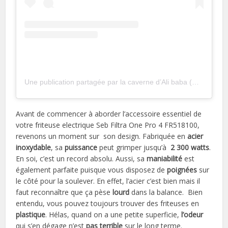
Une publication partagée par la caverne d’Ali baba (@la_caverne_dali_babaa)
Avant de commencer à aborder l’accessoire essentiel de
votre friteuse electrique Seb Filtra One Pro 4 FR518100,
revenons un moment sur son design. Fabriquée en
acier
inoxydable
, sa
puissance
peut grimper jusqu’à
2 300 watts
.
En soi, c’est un record absolu. Aussi, sa
maniabilité
est
également parfaite puisque vous disposez de
poignées
sur
le côté pour la soulever. En effet, l’acier c’est bien mais il
faut reconnaître que ça pèse
lourd
dans la balance. Bien
entendu, vous pouvez toujours trouver des friteuses en
plastique
. Hélas, quand on a une petite superficie,
l’odeur
qui s’en dégage n’est
pas terrible
sur le long terme.