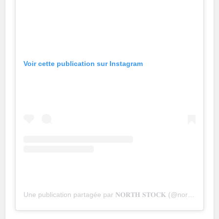
Voir cette publication sur Instagram
Une publication partagée par 𝐍𝐎𝐑𝐓𝐇 𝐒𝐓𝐎𝐂𝐊 (@north_stock_uelzen)