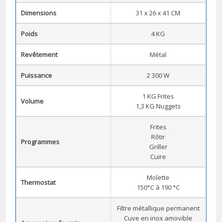
Dimensions
31 x 26 x 41 CM
Poids
4 KG
Revêtement
Métal
Puissance
2 300 W
1 KG Frites
Volume
1,3 KG Nuggets
Frites
Rôtir
Programmes
Griller
Cuire
Molette
Thermostat
150°C à 190 °C
Filtre métallique permanent
Cuve en inox amovible