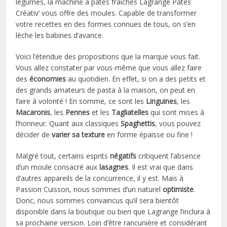
légumes, la machine a pates fraiches Lagrange Pâtes
Créativ’ vous offre des moules. Capable de transformer
votre recettes en des formes connues de tous, on s’en
lèche les babines d’avance.
Voici l’étendue des propositions que la marque vous fait.
Vous allez constater par vous-même que vous allez faire
des
économies
au quotidien. En effet, si on a des petits et
des grands amateurs de pasta à la maison, on peut en
faire à volonté ! En somme, ce sont les
Linguines
, les
Macaronis
, les
Pennes
et les
Tagliatelles
qui sont mises à
l’honneur. Quant aux classiques
Spaghettis
, vous pouvez
décider de
varier sa texture
en forme épaisse ou fine !
Malgré tout, certains esprits
négatifs
critiquent l’absence
d’un moule consacré aux
lasagnes
. Il est vrai que dans
d’autres appareils de la concurrence, il y est. Mais à
Passion Cuisson, nous sommes d’un naturel
optimiste
.
Donc, nous sommes convaincus qu’il sera bientôt
disponible dans la boutique ou bien que Lagrange l’inclura à
sa prochaine version. Loin d’être rancunière et considérant