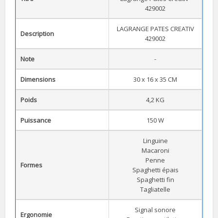
429002
LAGRANGE PATES CREATIV
Description
429002
Note
-
Dimensions
30 x 16 x 35 CM
Poids
4,2 KG
Puissance
150 W
Linguine
Macaroni
Penne
Formes
Spaghetti épais
Spaghetti fin
Tagliatelle
Signal sonore
Ergonomie