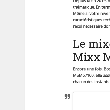
Depuis la fin 2019,
thématique. En terme
Même si votre reve
caractéristiques te
recul nécessaire don
Le mix
Mixx 
Encore une fois, B
MSM67160, elle assur
chacun des instants