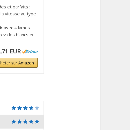
s et parfaits :
la vitesse au type
ir avec 4 lames
rez des blancs en
,71 EUR
heter sur Amazon