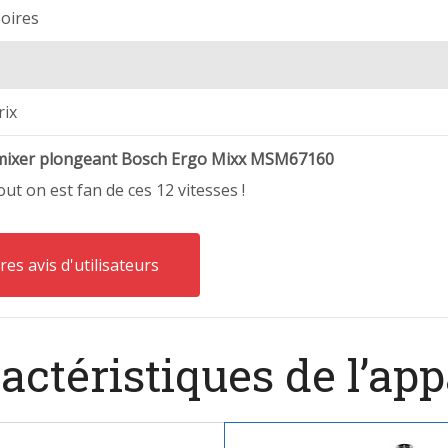
soires
rix
e mixer plongeant Bosch Ergo Mixx MSM67160
out on est fan de ces 12 vitesses !
res avis d'utilisateurs
actéristiques de l’app