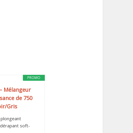
PROMO
– Mélangeur
ssance de 750
ir/Gris
r plongeant
idérapant soft-