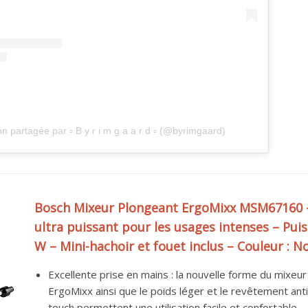
n partagée par ▫️ B y r i m g a a r d ▫️ (@byrimgaard)
Bosch Mixeur Plongeant ErgoMixx MSM67160 
ultra puissant pour les usages intenses – Pui
W – Mini-hachoir et fouet inclus – Couleur : No
Excellente prise en mains : la nouvelle forme du mixeu
ErgoMixx ainsi que le poids léger et le revêtement ant
touch permettent une utilisation facile et confortable