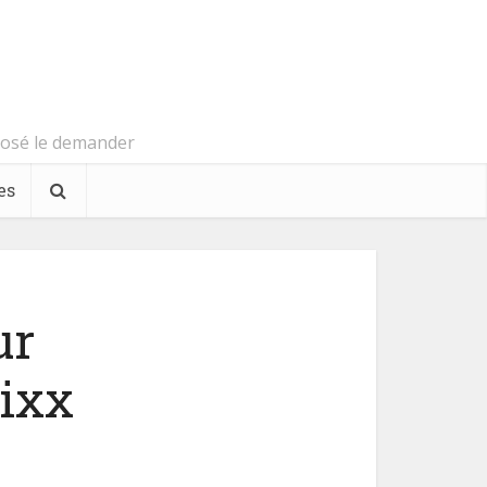
s osé le demander
es
ur
ixx