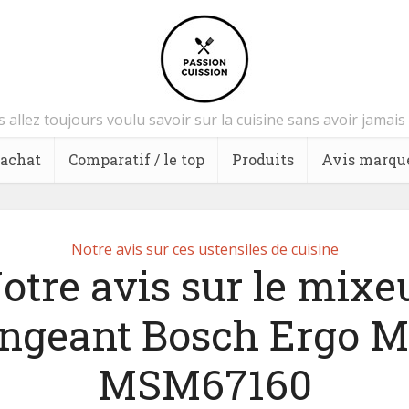
 allez toujours voulu savoir sur la cuisine sans avoir jamai
’achat
Comparatif / le top
Produits
Avis marqu
Notre avis sur ces ustensiles de cuisine
otre avis sur le mixe
ongeant Bosch Ergo M
MSM67160