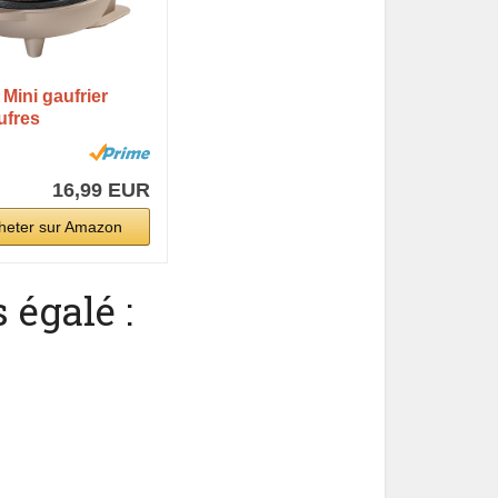
Mini gaufrier
ufres
es,...
16,99 EUR
heter sur Amazon
 égalé :