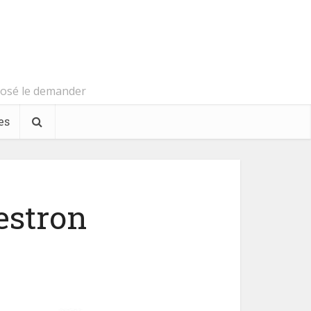
s osé le demander
es
estron