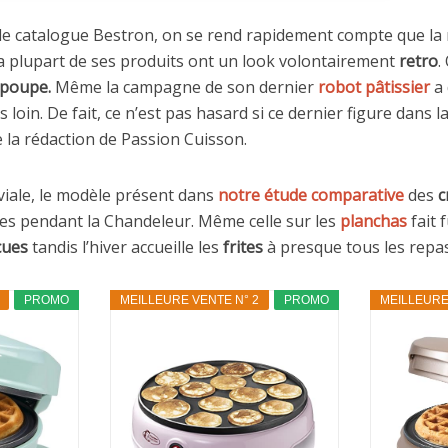
 le catalogue Bestron, on se rend rapidement compte que la
, la plupart de ses produits ont un look volontairement
retro
.
 poupe.
Même la campagne de son dernier
robot pâtissier
a 
loin. De fait, ce n’est pas hasard si ce dernier figure dans la
 la rédaction de Passion Cuisson.
viale, le modèle présent dans
notre étude comparative
des
c
les pendant la Chandeleur. Même celle sur les
planchas
fait 
cues
tandis l’hiver accueille les
frites
à presque tous les repas
PROMO
MEILLEURE VENTE N° 2
PROMO
MEILLEURE