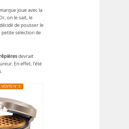
 marque joue avec la
 Or, on le sait, le
décidé de pousser le
 petite sélection de
rêpières
devrait
fureur. En effet, l’été
.
 VENTE N° 3