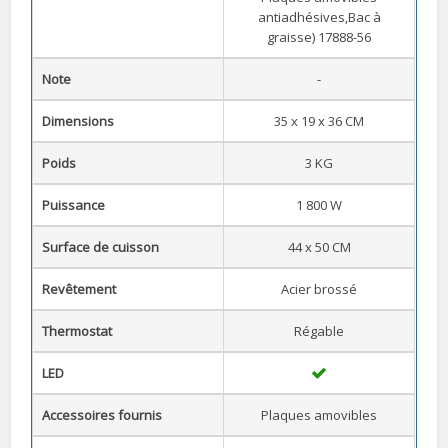
antiadhésives,Bac à
graisse) 17888-56
Note
-
Dimensions
35 x 19 x 36 CM
Poids
3 KG
Puissance
1 800 W
Surface de cuisson
44 x 50 CM
Revêtement
Acier brossé
Thermostat
Régable
LED
Accessoires fournis
Plaques amovibles