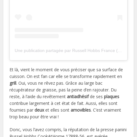
Une publication partagée par Russell Hobbs France (@russellhobbsfr)
Et là, vient le moment de vous préciser que sa surface de
cuisson. On est fan car elle se transforme rapidement en
grill
. Oui, vous ne rêvez pas. Grâce au large bac
récupérateur de graisse, pas la peine d’en rajouter. Du
reste, à l’aide du revêtement
antiadhésif
de ses
plaques
contribue largement à cet état de fait. Aussi, elles sont
fournies par
deux
et elles sont
amovibles
. C’est vraiment
trop beau pour être vrai !
Donc, vous l’avez compris, la réputation de la presse panini
Russel Hobbs CookAtHome 17888-56 est avérée.