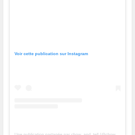
Voir cette publication sur Instagram
Une publication partagée par chow_and_tell (@chow_and_tell)