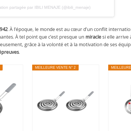
ation partagée par IBILI MENAJE (@ibili_menaje)
942
. À l’époque, le monde est au cœur d’un conflit internati
antes. À tel point que c’est presque un
miracle
si elle arrive
usement, grâce à la volonté et à la motivation de ses équipe
épreuves
.
MEILLEURE VENTE N° 2
MEILLEURE