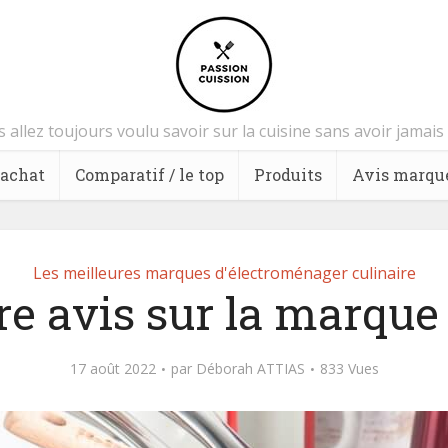
 allez toujours voulu savoir sur la cuisine sans avoir jamai
’achat
Comparatif / le top
Produits
Avis marqu
Les meilleures marques d'électroménager culinaire
e avis sur la marque 
17 août 2022
par
Déborah ATTIAS
833 Vues