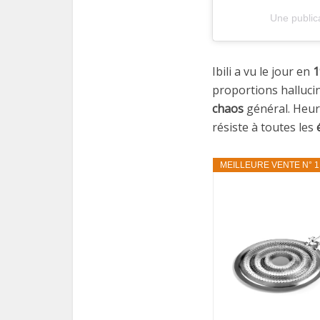
Une public
Ibili a vu le jour en
1
proportions hallucin
chaos
général. Heure
résiste à toutes les
MEILLEURE VENTE N° 1