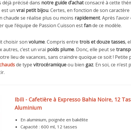
 déjà précisé dans
notre guide d’achat
consacré à cette thé
e est un
vrai petit bijou
. Certes, en fonction de son caractère
on chaude se réalise plus ou moins
rapidement
. Après l’avoir
ter que l’équipe de Passion Cuisson est
fan
de ce modèle.
t choisir son
volume
. Compris entre
trois et douze tasses
, 
 autres, c’est un vrai
poids plume
. Donc, elle peut se
transp
tre lieu de vacances, sans craindre quoique ce soit ! Petite p
chauds
de type
vitrocéramique
ou bien
gaz
. En soi, ce n’est
ir.
Ibili - Cafetière à Expresso Bahia Noire, 12 Tas
Aluminium
En aluminium, poignée en bakélite
Capacité : 600 ml, 12 tasses