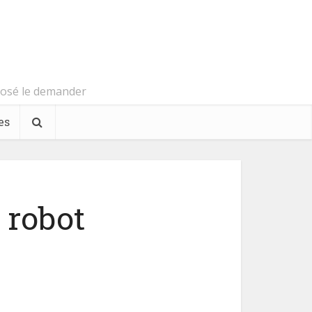
s osé le demander
es
 robot