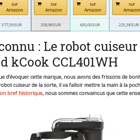
sur
sur
sur
sur
Amazon
Amazon
Amazon
Amazo
577,59 EUR
258,98 EUR
430,00 EUR
225,38 EUR
connu : Le robot cuiseur
d kCook CCL401WH
e d’évoquer cette marque, nous avons des frissons de bon
bot cuiseur de la sorte, il va falloir mettre la main à la poc
on bref historique
, nous sommes convaincus que cette ensei