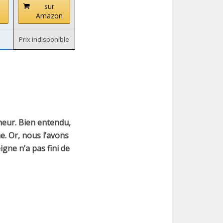
sur
n
Amazon
Prix indisponible
heur. Bien entendu,
he. Or, nous l’avons
gne n’a pas fini de