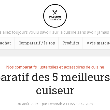
 allez toujours voulu savoir sur la cuisine sans avoir jamai
’achat
Comparatif / le top
Produits
Avis marqu
Nos comparatifs : ustensiles et accessoires de cuisine
ratif des 5 meilleurs
cuiseur
30 août 2025
par
Déborah ATTIAS
842 Vues