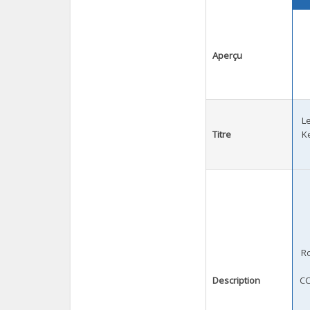
Aperçu
L
Titre
K
Ro
Description
CC