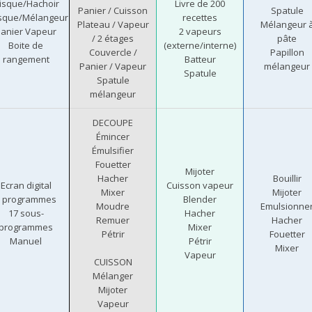
isque/Hachoir
Livre de 200
Panier / Cuisson
Spatule
sque/Mélangeur
recettes
Plateau / Vapeur
Mélangeur 
anier Vapeur
2 vapeurs
/ 2 étages
pâte
Boite de
(externe/interne)
Couvercle /
Papillon
rangement
Batteur
Panier / Vapeur
mélangeur
Spatule
Spatule
mélangeur
DECOUPE
Émincer
Émulsifier
Fouetter
Mijoter
Hacher
Bouillir
Ecran digital
Cuisson vapeur
Mixer
Mijoter
8 programmes
Blender
Moudre
Emulsionne
17 sous-
Hacher
Remuer
Hacher
programmes
Mixer
Pétrir
Fouetter
Manuel
Pétrir
Mixer
Vapeur
CUISSON
Mélanger
Mijoter
Vapeur