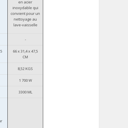
en acier
inoxydable qui
convient pour un
nettoyage au
lave-vaisselle
-
,5
66 x 31,4 x 47,5
CM
8,52 KGS
1 700 W
3300 ML
ur