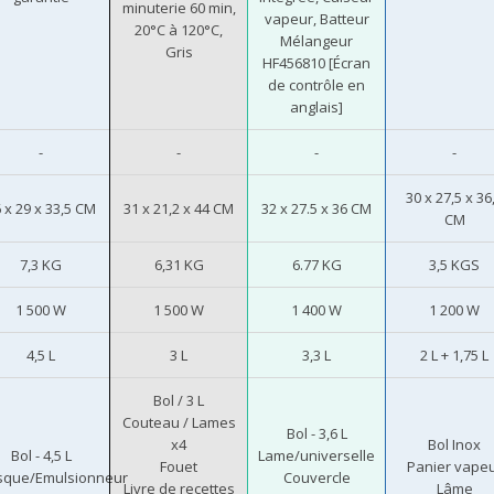
minuterie 60 min,
vapeur, Batteur
20°C à 120°C,
Mélangeur
Gris
HF456810 [Écran
de contrôle en
anglais]
-
-
-
-
30 x 27,5 x 36
 x 29 x 33,5 CM
31 x 21,2 x 44 CM
32 x 27.5 x 36 CM
CM
7,3 KG
6,31 KG
6.77 KG
3,5 KGS
1 500 W
1 500 W
1 400 W
1 200 W
4,5 L
3 L
3,3 L
2 L + 1,75 L
Bol / 3 L
Couteau / Lames
Bol - 3,6 L
x4
Bol Inox
Bol - 4,5 L
Lame/universelle
Fouet
Panier vape
sque/Emulsionneur
Couvercle
Livre de recettes
Lâme