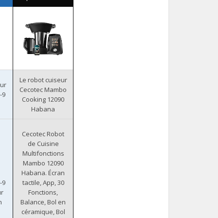
Le robot cuiseur
eur
Cecotec Mambo
-9
Cooking 12090
n
Habana
Cecotec Robot
de Cuisine
Multifonctions
Mambo 12090
Habana. Écran
-9
tactile, App, 30
ur
Fonctions,
n
Balance, Bol en
céramique, Bol