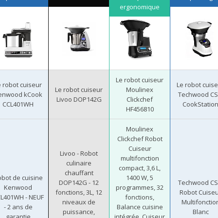
ergonomique
Le robot cuiseur
e robot cuiseur
Le robot cuis
Le robot cuiseur
Moulinex
enwood kCook
Techwood CS
Livoo DOP142G
Clickchef
CCL401WH
CookStatio
HF456810
Moulinex
Clickchef Robot
Cuiseur
Livoo - Robot
multifonction
culinaire
compact, 3,6 L,
chauffant
bot de cuisine
1400 W, 5
DOP142G - 12
Techwood CS
Kenwood
programmes, 32
fonctions, 3L, 12
Robot Cuise
L401WH - NEUF
fonctions,
niveaux de
Multifonctio
- 2 ans de
Balance cuisine
puissance,
Blanc
garantie
intégrée, Cuiseur