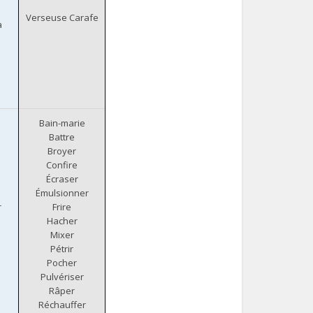
Verseuse Carafe
à
Bain-marie
Battre
Broyer
Confire
Écraser
Émulsionner
r
Frire
Hacher
Mixer
Pétrir
Pocher
Pulvériser
Râper
Réchauffer