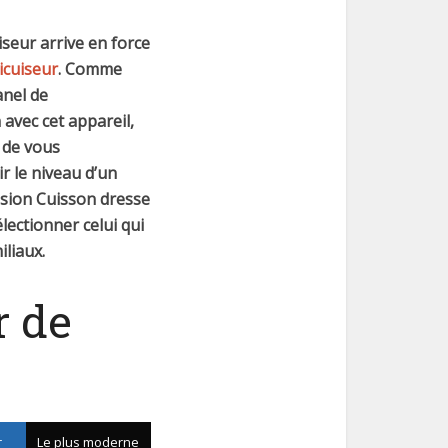
iseur arrive en force
icuiseur
. Comme
anel de
 avec cet appareil,
u de vous
r le niveau d’un
ssion Cuisson dresse
lectionner celui qui
iliaux.
r de
r
Le plus moderne