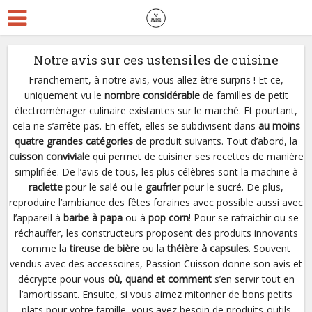
Notre avis sur ces ustensiles de cuisine
Franchement, à notre avis, vous allez être surpris ! Et ce,
uniquement vu le
nombre considérable
de familles de petit
électroménager culinaire existantes sur le marché. Et pourtant,
cela ne s’arrête pas. En effet, elles se subdivisent dans
au moins
quatre grandes catégories
de produit suivants. Tout d’abord, la
cuisson conviviale
qui permet de cuisiner ses recettes de manière
simplifiée. De l’avis de tous, les plus célèbres sont la machine à
raclette
pour le salé ou le
gaufrier
pour le sucré. De plus,
reproduire l’ambiance des fêtes foraines avec possible aussi avec
l’appareil à
barbe à papa
ou à
pop corn
! Pour se rafraichir ou se
réchauffer, les constructeurs proposent des produits innovants
comme la
tireuse de bière
ou la
théière à capsules
. Souvent
vendus avec des accessoires, Passion Cuisson donne son avis et
décrypte pour vous
où, quand et comment
s’en servir tout en
l’amortissant. Ensuite, si vous aimez mitonner de bons petits
plats pour votre famille, vous avez besoin de produits-outils