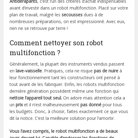
Antidérapants
, c’est l’un des critères d’achat indispensables
avant d’investir dans un robot multifonction. Placé sur votre
plan de travail, malgré les
secousses
dues à de
nombreuses préparations, on est impressionné. Avec eux,
rien ne se retrouve par terre !
Comment nettoyer son robot
multifonction ?
Généralement, la plupart des instruments vendus passent
en
lave-vaisselle
. Pratiques, cela ne risque
pas de nuire
à
leur fonctionnement tant les constructeurs ont pensé à
tout avant de les fabriquer. Enfin, les robots multifonction
dernière génération possèdent même une fonction qui
nettoie l’appareil tout seul.
On adore mais attention cela a
un
prix
et il n’est malheureusement
pas donné
pour tous
les budgets. Donc, à choisir, faites exactement ce que vous
dit la notice. C’est la meilleure solution pour l’amortir.
Vous l’avez compris, le robot multifonction a de beaux
jours devant lui. Capable d’endosser les fonctions de