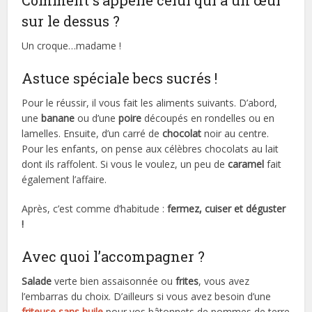
sur le dessus ?
Un croque…madame !
Astuce spéciale becs sucrés !
Pour le réussir, il vous fait les aliments suivants. D’abord,
une
banane
ou d’une
poire
découpés en rondelles ou en
lamelles. Ensuite, d’un carré de
chocolat
noir au centre.
Pour les enfants, on pense aux célèbres chocolats au lait
dont ils raffolent. Si vous le voulez, un peu de
caramel
fait
également l’affaire.
Après, c’est comme d’habitude :
fermez, cuiser et déguster
!
Avec quoi l’accompagner ?
Salade
verte bien assaisonnée ou
frites
, vous avez
l’embarras du choix. D’ailleurs si vous avez besoin d’une
friteuse sans huile
pour vos bâtonnets de pommes de terre